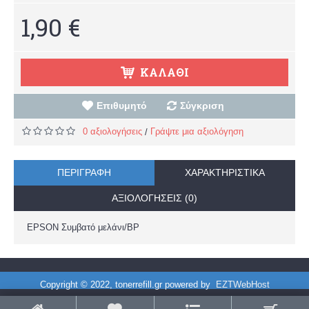
1,90 €
ΚΑΛΆΘΙ
Επιθυμητό
Σύγκριση
0 αξιολογήσεις
Γράψτε μια αξιολόγηση
/
ΠΕΡΙΓΡΑΦΉ
ΧΑΡΑΚΤΗΡΙΣΤΙΚΆ
ΑΞΙΟΛΟΓΉΣΕΙΣ (0)
EPSON Συμβατό μελάνι/BP
Copyright © 2022, tonerrefill.gr powered by
EZTWebHost