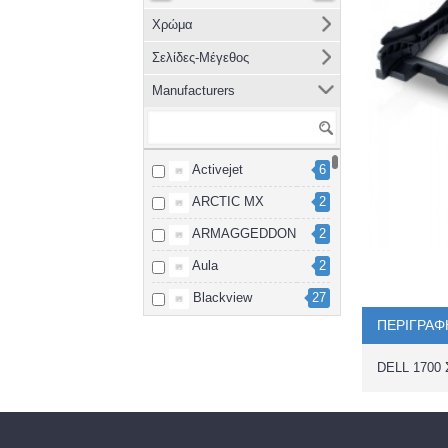
Χρώμα
Σελίδες-Μέγεθος
Manufacturers
Activejet
6
ARCTIC MX
2
ARMAGGEDDON
2
Aula
2
Blackview
27
ΠΕΡΙΓΡΑΦ
Brother
8
cablexpert
2
DELL 170
Canon
15
Dahua
3