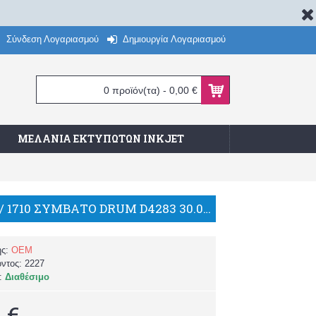
Σύνδεση Λογαριασμού
Δημιουργία Λογαριασμού
0 προϊόν(τα) - 0,00 €
ΜΕΛΆΝΙΑ ΕΚΤΥΠΩΤΏΝ INKJET
DELL 1700/ 1710 ΣΥΜΒΑΤΟ DRUM D4283 30.000 σελ./WW
ής:
OEM
όντος:
2227
α:
Διαθέσιμο
 €