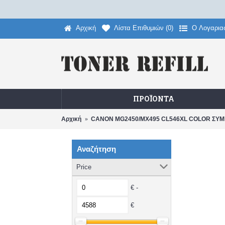
Αρχική
Λίστα Επιθυμιών (
0
)
O Λογαρια
ΠΡΟΪΌΝΤΑ
Αρχική
CANON MG2450/MX495 CL546XL COLOR ΣΥΜ
Αναζήτηση
Price
€ -
€