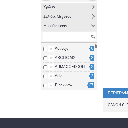
Χρώμα
Σελίδες-Μέγεθος
Manufacturers
Activejet
6
ARCTIC MX
2
ARMAGGEDDON
2
Aula
2
Blackview
27
ΠΕΡΙΓΡΑΦ
Brother
8
cablexpert
2
CANON CL
Canon
15
Dahua
3