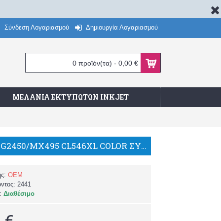
Σύνδεση Λογαριασμού
Δημιουργία Λογαριασμού
0 προϊόν(τα) - 0,00 €
ΜΕΛΆΝΙΑ ΕΚΤΥΠΩΤΏΝ INKJET
CANON MG2450/MX495 CL546XL COLOR ΣΥΜΒΑΤΟ ΜΕΛΑΝΙ/TH
ής:
OEM
όντος:
2441
α:
Διαθέσιμο
 €