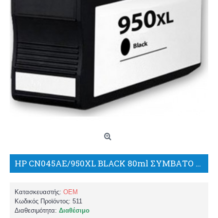
HP CN045AE/950XL BLACK 80ml ΣΥΜΒΑΤΟ ΜΕΛΑΝΙ/BP
Κατασκευαστής:
OEM
Κωδικός Προϊόντος:
511
Διαθεσιμότητα:
Διαθέσιμο