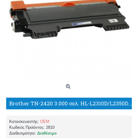
Brother TN-2420 3.000 σελ. HL-L2310D/L2350DN/L2370DN/L2375DW, DCP-L2510D/L2530DW, MFC-L2710DN/L2730DW/L2750DW ΣΥΜΒΑΤΟ TONER/PK/WW
Κατασκευαστής:
OEM
Κωδικός Προϊόντος:
2810
Διαθεσιμότητα:
Διαθέσιμο