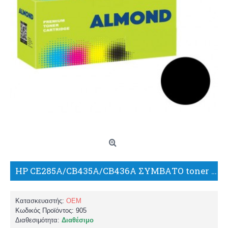
HP CE285A/CB435A/CB436A ΣΥΜΒΑΤΟ toner ALMOND ΓΙΑ ΕΚΤΥΠΩΤΕΣ P1102/P1106/M1130/M1132/M1136/M1137/M1138/M1139/M1212/M1213/M1214/M1216/M1217/
Κατασκευαστής:
OEM
Κωδικός Προϊόντος:
905
Διαθεσιμότητα:
Διαθέσιμο