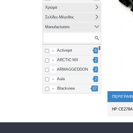
Χρώμα
Σελίδες-Μέγεθος
Manufacturers
Activejet
6
ARCTIC MX
2
ARMAGGEDDON
2
Aula
2
Blackview
27
ΠΕΡΙΓΡΑΦ
Brother
8
cablexpert
2
HP CE278
Canon
15
Dahua
3