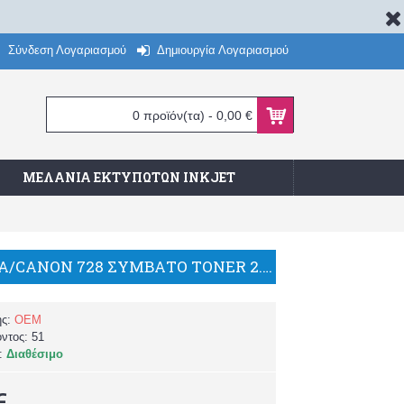
Σύνδεση Λογαριασμού
Δημιουργία Λογαριασμού
0 προϊόν(τα) - 0,00 €
ΜΕΛΆΝΙΑ ΕΚΤΥΠΩΤΏΝ INKJET
HP CE278A/CANON 728 ΣΥΜΒΑΤΟ TONER 2.000 σελ. ΓΙΑ ΕΚΤΥΠΩΤΕΣ M1536 /P1566 / P1606/BP
ής:
OEM
όντος:
51
α:
Διαθέσιμο
€