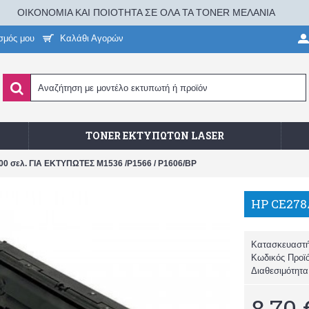
ΟΙΚΟΝΟΜΙΑ ΚΑΙ ΠΟΙΟΤΗΤΑ ΣΕ ΟΛΑ ΤΑ TONER ΜΕΛΑΝΙΑ
σμός μου
Καλάθι Αγορών
TONER ΕΚΤΥΠΩΤΏΝ LASER
 σελ. ΓΙΑ ΕΚΤΥΠΩΤΕΣ M1536 /P1566 / P1606/BP
Κατασκευαστ
Κωδικός Προϊ
Διαθεσιμότητ
8,70 