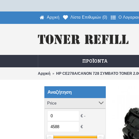
Αρχική
Λίστα Επιθυμιών (
0
)
O Λογαρια
ΠΡΟΪΌΝΤΑ
Αρχική
HP CE278A/CANON 728 ΣΥΜΒΑΤΟ TONER 2.000
Αναζήτηση
Price
€ -
€