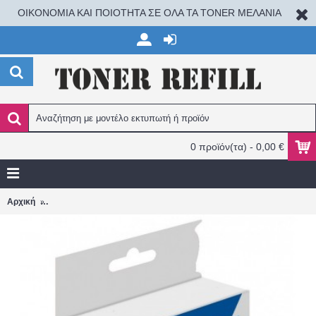
ΟΙΚΟΝΟΜΙΑ ΚΑΙ ΠΟΙΟΤΗΤΑ ΣΕ ΟΛΑ ΤΑ TONER ΜΕΛΑΝΙΑ
0 προϊόν(τα) - 0,00 €
Canon GI-490 MAGENTA 100ml G1400/G2400/G3400 ΣΥΜΒΑΤΟ Μ
Αρχική