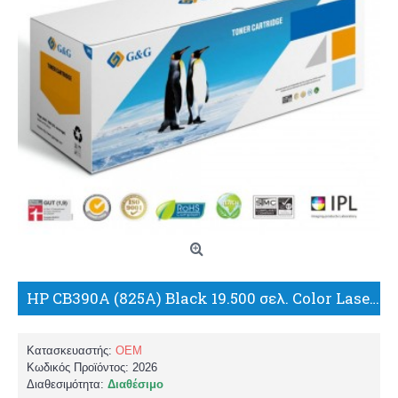
HP CB390A (825A) Black 19.500 σελ. Color LaserJet CM6030mfp/CM6040mfp ΣΥΜΒΑΤΟ TONER/G+G
Κατασκευαστής:
OEM
Κωδικός Προϊόντος:
2026
Διαθεσιμότητα:
Διαθέσιμο