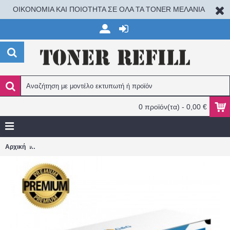
ΟΙΚΟΝΟΜΙΑ ΚΑΙ ΠΟΙΟΤΗΤΑ ΣΕ ΟΛΑ ΤΑ TONER ΜΕΛΑΝΙΑ
0 προϊόν(τα) - 0,00 €
HP CB390A (825A) Black 19.500 σελ. Color LaserJet CM6030
Αρχική