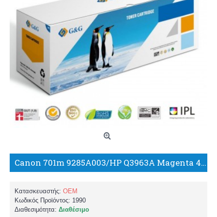
Canon 701m 9285A003/HP Q3963A Magenta 4.000 σελ. Color Laserjet 1500/2500/2550 LBP5200, MF8180C ΣΥΜΒΑΤΟ TONER/G+G
Κατασκευαστής:
OEM
Κωδικός Προϊόντος:
1990
Διαθεσιμότητα:
Διαθέσιμο