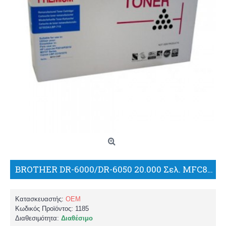
BROTHER DR-6000/DR-6050 20.000 Σελ. MFC8300/8500/8600/8700/9600/9650,N/9660,N/ 9700/9750,LT/9760/9800/9870,NLT/9880,9880N/FAX-8350P/8750P ΣΥΜΒΑΤΟ DRUM/BP
Κατασκευαστής:
OEM
Κωδικός Προϊόντος:
1185
Διαθεσιμότητα:
Διαθέσιμο