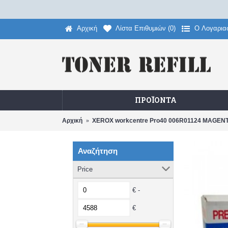
Αρχική
Λίστα Επιθυμιών (
0
)
O Λογαρια
ΠΡΟΪΌΝΤΑ
Αρχική
XEROX workcentre Pro40 006R01124 MAGE
Αναζήτηση
Price
€ -
€