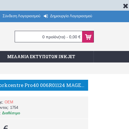
Σύνδεση Λογαριασμού
Δημιουργία Λογαριασμού
0 προϊόν(τα) - 0,00 €
ΜΕΛΆΝΙΑ ΕΚΤΥΠΩΤΏΝ INKJET
XEROX workcentre Pro40 006R01124 MAGENTA ΣΥΜΒΑΤΟ TONER/TH
ής:
OEM
όντος:
1754
α:
Διαθέσιμο
 €