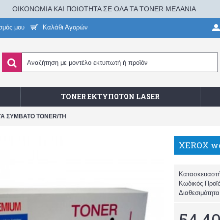
ΟΙΚΟΝΟΜΙΑ ΚΑΙ ΠΟΙΟΤΗΤΑ ΣΕ ΟΛΑ ΤΑ TONER ΜΕΛΑΝΙΑ
σμός μου
Καλάθι Αγορών
TONER ΕΚΤΥΠΩΤΏΝ LASER
NTA ΣΥΜΒΑΤΟ TONER/TH
Κατασκευαστ
Κωδικός Προϊ
Διαθεσιμότητ
54,40