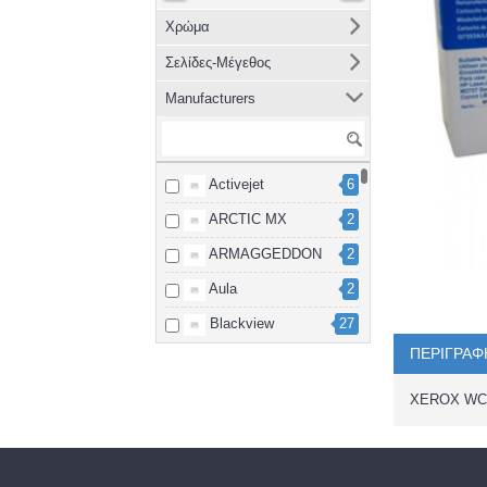
Χρώμα
Σελίδες-Μέγεθος
Manufacturers
Activejet
6
ARCTIC MX
2
ARMAGGEDDON
2
Aula
2
Blackview
27
ΠΕΡΙΓΡΑΦ
Brother
8
cablexpert
2
XEROX WC
Canon
15
Dahua
3