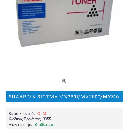
SHARP MX-31GTMA MX2301/MX2600/MX3100/MX4100/MX5000/MX5100 ΣΥΜΒΑΤΟ TONER/TH
Κατασκευαστής:
OEM
Κωδικός Προϊόντος:
3055
Διαθεσιμότητα:
Διαθέσιμο