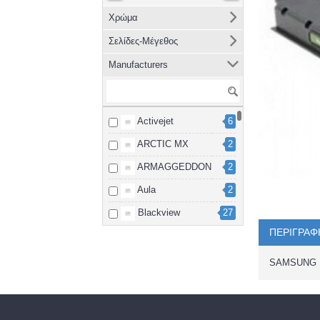
Χρώμα
Σελίδες-Μέγεθος
Manufacturers
Activejet
6
ARCTIC MX
2
ARMAGGEDDON
2
Aula
2
Blackview
27
ΠΕΡΙΓΡΑΦ
Brother
8
cablexpert
2
SAMSUNG 
Canon
15
Dahua
3