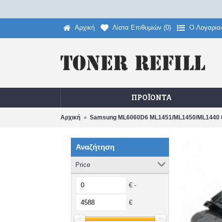
Αρχική
Λίστα Επιθυμιών (
0
)
O Λογαρια
ΠΡΟΪΌΝΤΑ
Αρχική
Samsung ML6060D6 ML1451/ML1450/ML1440 
Αναζήτηση
Price
€ -
€