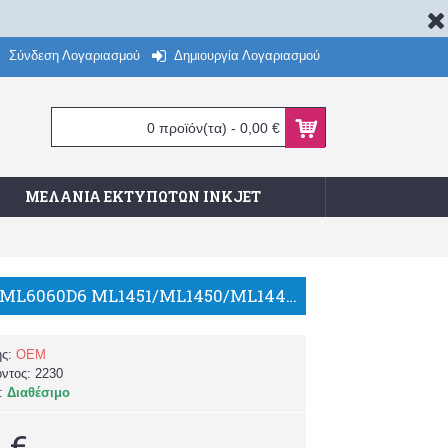
Σύνδεση Λογαριασμού
Δημιουργία Λογαριασμού
0 προϊόν(τα) - 0,00 €
ΜΕΛΆΝΙΑ ΕΚΤΥΠΩΤΏΝ INKJET
Samsung ML6060D6 ML1451/ML1450/ML1440 6.000 σελ. ΣΥΜΒΑΤΟ TONER/TH
ής:
OEM
όντος:
2230
α:
Διαθέσιμο
 €