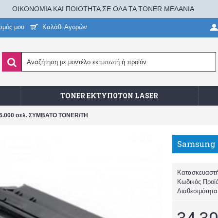
ΟΙΚΟΝΟΜΙΑ ΚΑΙ ΠΟΙΟΤΗΤΑ ΣΕ ΟΛΑ ΤΑ TONER ΜΕΛΑΝΙΑ
σμός μου
Καλάθι Αγορών
TONER ΕΚΤΥΠΩΤΏΝ LASER
6.000 σελ. ΣΥΜΒΑΤΟ TONER/TH
Κατασκευαστ
Κωδικός Προϊ
Διαθεσιμότητ
34,30