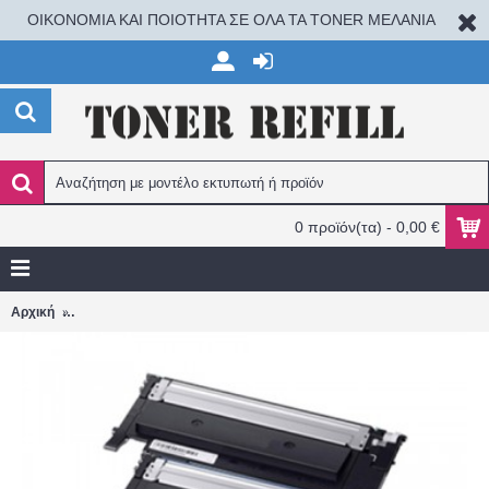
ΟΙΚΟΝΟΜΙΑ ΚΑΙ ΠΟΙΟΤΗΤΑ ΣΕ ΟΛΑ ΤΑ TONER ΜΕΛΑΝΙΑ
0 προϊόν(τα) - 0,00 €
Samsung CLT-Y404S YELLOW 1.000 σελ. CL-C430/C430W/C480
Αρχική