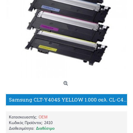
Samsung CLT-Y404S YELLOW 1.000 σελ. CL-C430/C430W/C480/C480W/C480FN/C480FW ΣΥΜΒΑΤΟ TONER/PK/WW
Κατασκευαστής:
OEM
Κωδικός Προϊόντος:
2410
Διαθεσιμότητα:
Διαθέσιμο