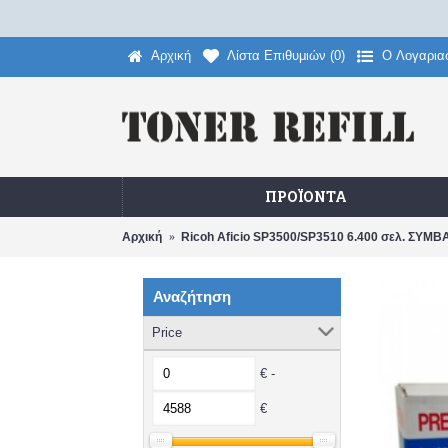
Αρχική
Λίστα Επιθυμιών (
0
)
O Λογαρια
ΠΡΟΪΌΝΤΑ
Αρχική
Ricoh Aficio SP3500/SP3510 6.400 σελ. ΣΥ
Αναζήτηση
Price
€ -
€