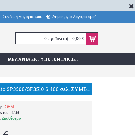
Σύνδεση Λογαριασμού
Δημιουργία Λογαριασμού
0 προϊόν(τα) - 0,00 €
ΜΕΛΆΝΙΑ ΕΚΤΥΠΩΤΏΝ INKJET
Ricoh Aficio SP3500/SP3510 6.400 σελ. ΣΥΜΒΑΤΟ TONER/WW
ής:
OEM
όντος:
3239
α:
Διαθέσιμο
 €