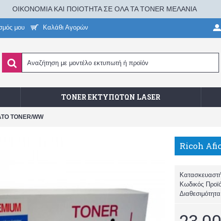
ΟΙΚΟΝΟΜΙΑ ΚΑΙ ΠΟΙΟΤΗΤΑ ΣΕ ΟΛΑ ΤΑ TONER ΜΕΛΑΝΙΑ
σμός μου
Καλάθι Αγορών
TONER ΕΚΤΥΠΩΤΏΝ LASER
ΜΒΑΤΟ TONER/WW
Κατασκευαστ
Κωδικός Προϊ
Διαθεσιμότητ
23,00