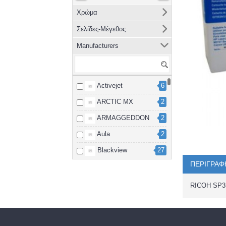
Χρώμα
Σελίδες-Μέγεθος
Manufacturers
Activejet
6
ARCTIC MX
2
ARMAGGEDDON
2
Aula
2
Blackview
27
ΠΕΡΙΓΡΑΦ
Brother
8
cablexpert
2
RICOH SP
Canon
15
Dahua
3