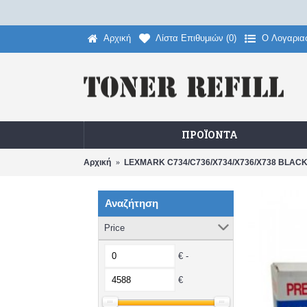
Αρχική
Λίστα Επιθυμιών (
0
)
O Λογαρια
ΠΡΟΪΌΝΤΑ
Αρχική
LEXMARK C734/C736/X734/X736/X738 BLAC
Αναζήτηση
Price
€ -
€