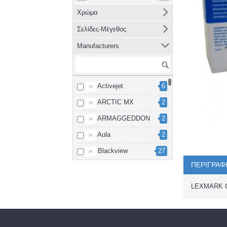
Χρώμα
Σελίδες-Μέγεθος
Manufacturers
Activejet
6
ARCTIC MX
2
ARMAGGEDDON
2
Aula
2
Blackview
27
ΠΕΡΙΓΡΑΦ
Brother
8
cablexpert
2
LEXMARK 
Canon
15
Dahua
3