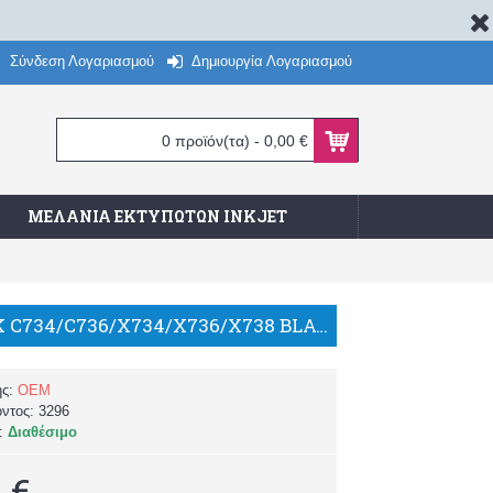
Σύνδεση Λογαριασμού
Δημιουργία Λογαριασμού
0 προϊόν(τα) - 0,00 €
ΜΕΛΆΝΙΑ ΕΚΤΥΠΩΤΏΝ INKJET
LEXMARK C734/C736/X734/X736/X738 BLACK C734A1KG ΣΥΜΒΑΤΟ TONER/TH
ής:
OEM
όντος:
3296
α:
Διαθέσιμο
 €