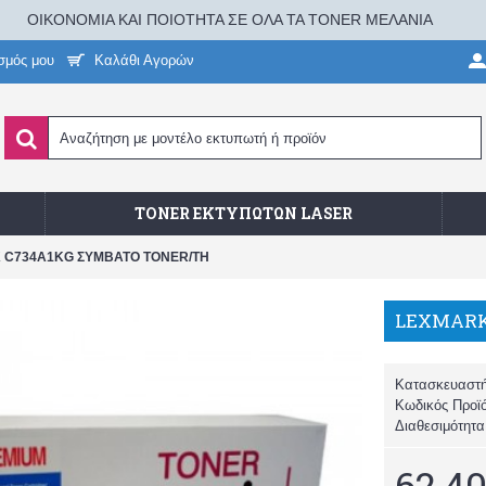
ΟΙΚΟΝΟΜΙΑ ΚΑΙ ΠΟΙΟΤΗΤΑ ΣΕ ΟΛΑ ΤΑ TONER ΜΕΛΑΝΙΑ
σμός μου
Καλάθι Αγορών
TONER ΕΚΤΥΠΩΤΏΝ LASER
K C734A1KG ΣΥΜΒΑΤΟ TONER/TH
Κατασκευαστ
Κωδικός Προϊ
Διαθεσιμότητ
62,40