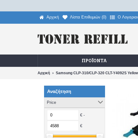
Αρχική
Λίστα Επιθυμιών (
0
)
O Λογαρια
ΠΡΟΪΌΝΤΑ
Αρχική
Samsung CLP-310/CLP-320 CLT-Y4092S Yellow
Αναζήτηση
Price
€ -
€