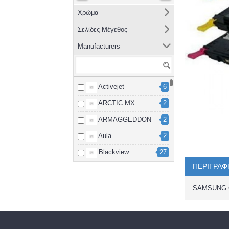
Χρώμα
Σελίδες-Μέγεθος
Manufacturers
Activejet
6
ARCTIC MX
2
ARMAGGEDDON
2
Aula
2
Blackview
27
ΠΕΡΙΓΡΑΦ
Brother
8
cablexpert
2
SAMSUNG C
Canon
15
Dahua
3