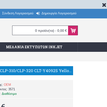
Σύνδεση Λογαριασμού
Δημιουργία Λογαριασμού
0 προϊόν(τα) - 0,00 €
ΜΕΛΆΝΙΑ ΕΚΤΥΠΩΤΏΝ INKJET
Samsung CLP-310/CLP-320 CLT-Y4092S Yellow Compatible Toner/TN
ής:
OEM
όντος:
3571
α:
Διαθέσιμο
 €