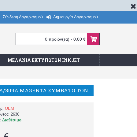
Σύνδεση Λογαριασμού
Δημιουργία Λογαριασμού
0 προϊόν(τα) - 0,00 €
ΜΕΛΆΝΙΑ ΕΚΤΥΠΩΤΏΝ INKJET
HP Q2673A/309A MAGENTA ΣΥΜΒΑΤΟ TONER ΓΙΑ ΕΚΤΥΠΩΤΕΣ 3500/3550/BP
ής:
OEM
όντος:
2636
α:
Διαθέσιμο
 €