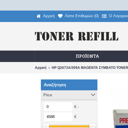
Αρχική
Λίστα Επιθυμιών (
0
)
O Λογαρια
ΠΡΟΪΌΝΤΑ
Αρχική
HP Q2673A/309A MAGENTA ΣΥΜΒΑΤΟ TONER 
Αναζήτηση
Price
€ -
€