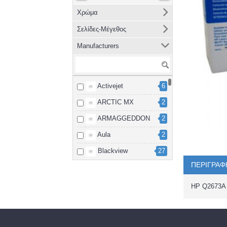
Χρώμα
Σελίδες-Μέγεθος
Manufacturers
Activejet
6
ARCTIC MX
2
ARMAGGEDDON
2
Aula
2
Blackview
27
ΠΕΡΙΓΡΑΦ
Brother
8
cablexpert
2
HP Q2673
Canon
15
Dahua
3