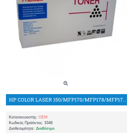
HP COLOR LASER 150/MFP170/MFP178/MFP179 W2072A 117A YELLOW WITH CHIP/WW
Κατασκευαστής:
OEM
Κωδικός Προϊόντος:
3348
Διαθεσιμότητα:
Διαθέσιμο