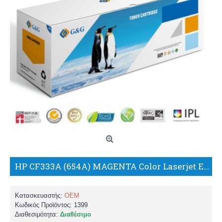
HP CF333A (654A) MAGENTA Color Laserjet Enterprise M 651DN,XH/MFP M 680DN,F,Z ΣΥΜΒΑΤΟ TONER/G+G
Κατασκευαστής:
OEM
Κωδικός Προϊόντος:
1399
Διαθεσιμότητα:
Διαθέσιμο