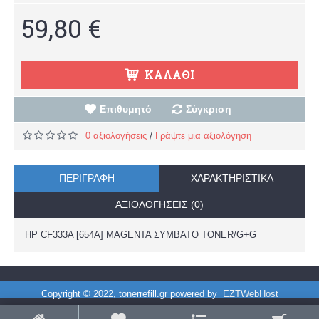
59,80 €
ΚΑΛΆΘΙ
Επιθυμητό
Σύγκριση
0 αξιολογήσεις
Γράψτε μια αξιολόγηση
/
ΠΕΡΙΓΡΑΦΉ
ΧΑΡΑΚΤΗΡΙΣΤΙΚΆ
ΑΞΙΟΛΟΓΉΣΕΙΣ (0)
HP CF333A [654A] MAGENTA ΣΥΜΒΑΤΟ TONER/G+G
Copyright © 2022, tonerrefill.gr powered by
EZTWebHost