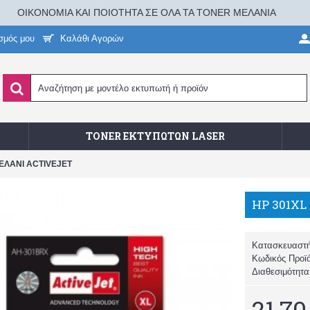
ΟΙΚΟΝΟΜΙΑ ΚΑΙ ΠΟΙΟΤΗΤΑ ΣΕ ΟΛΑ ΤΑ TONER ΜΕΛΑΝΙΑ
σμός μου
Καλάθι Αγορών
TONER ΕΚΤΥΠΩΤΏΝ LASER
ΕΛΑΝΙ ACTIVEJET
Κατασκευαστ
Κωδικός Προϊ
Διαθεσιμότητ
21,70