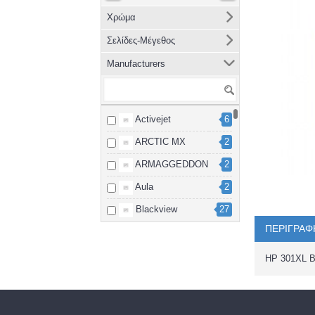
Χρώμα
Σελίδες-Μέγεθος
Manufacturers
Activejet
6
ARCTIC MX
2
ARMAGGEDDON
2
Aula
2
Blackview
27
ΠΕΡΙΓΡΑΦ
Brother
8
cablexpert
2
HP 301XL 
Canon
15
Dahua
3