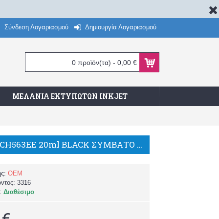
Σύνδεση Λογαριασμού
Δημιουργία Λογαριασμού
0 προϊόν(τα) - 0,00 €
ΜΕΛΆΝΙΑ ΕΚΤΥΠΩΤΏΝ INKJET
HP 301XL CH563EE 20ml BLACK ΣΥΜΒΑΤΟ ΜΕΛΑΝΙ ACTIVEJET
ής:
OEM
όντος:
3316
α:
Διαθέσιμο
 €