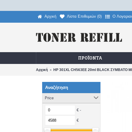
Αρχική
Λίστα Επιθυμιών (
0
)
O Λογαρια
ΠΡΟΪΌΝΤΑ
Αρχική
HP 301XL CH563EE 20ml BLACK ΣΥΜΒΑΤΟ Μ
Αναζήτηση
Price
€ -
€