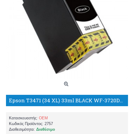
Epson T3471 (34 XL) 33ml BLACK WF-3720DWF-3725D ΣΥΜΒΑΤΟ ΜΕΛΑΝΙ/WW
Κατασκευαστής:
OEM
Κωδικός Προϊόντος:
2757
Διαθεσιμότητα:
Διαθέσιμο