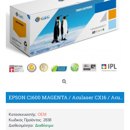
EPSON C1600 MAGENTA / Aculaser CX16 / Aculaser CX16DNF / Aculaser CX16DTNF / Aculaser CX16NF/C13S050555-Μ ΣΥΜΒΑΤΟ TONER/G+G
Κατασκευαστής:
OEM
Κωδικός Προϊόντος:
2838
Διαθεσιμότητα:
Διαθέσιμο