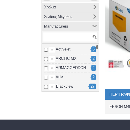
Χρώμα
Σελίδες-Μέγεθος
Manufacturers
Activejet
6
ARCTIC MX
2
ARMAGGEDDON
2
Aula
2
Blackview
27
ΠΕΡΙΓΡΑΦ
Brother
8
cablexpert
2
EPSON M4
Canon
15
Dahua
3