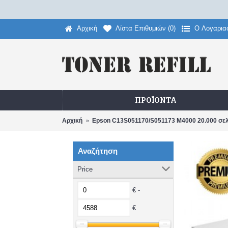
Αρχική
Λίστα Επιθυμιών (
0
)
O Λογαρια
ΠΡΟΪΌΝΤΑ
Αρχική
Epson C13S051170/S051173 M4000 20.000 σ
Αναζήτηση
Price
€ -
€