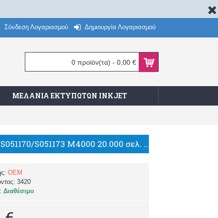
Σύνδεση Λογαριασμού
Δημιουργία Λογαριασμού
0 προϊόν(τα) - 0,00 €
ΜΕΛΆΝΙΑ ΕΚΤΥΠΩΤΏΝ INKJET
Epson C13S051170/S051173 M4000 20.000 σελ. ΣΥΜΒΑΤΟ TONER/G+G
ής:
OEM
όντος:
3420
α:
Διαθέσιμο
 €