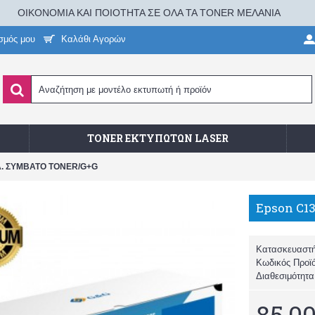
ΟΙΚΟΝΟΜΙΑ ΚΑΙ ΠΟΙΟΤΗΤΑ ΣΕ ΟΛΑ ΤΑ TONER ΜΕΛΑΝΙΑ
σμός μου
Καλάθι Αγορών
TONER ΕΚΤΥΠΩΤΏΝ LASER
ελ. ΣΥΜΒΑΤΟ TONER/G+G
Κατασκευαστ
Κωδικός Προϊ
Διαθεσιμότητ
85,00