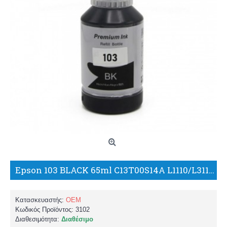
Epson 103 BLACK 65ml C13T00S14A L1110/L3110/L3111/L3150/L3151/L5190 ΣΥΜΒΑΤΟ ΜΕΛΑΝΙ/PK
Κατασκευαστής:
OEM
Κωδικός Προϊόντος:
3102
Διαθεσιμότητα:
Διαθέσιμο