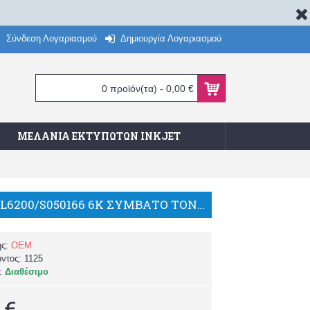
Σύνδεση Λογαριασμού
Δημιουργία Λογαριασμού
0 προϊόν(τα) - 0,00 €
ΜΕΛΆΝΙΑ ΕΚΤΥΠΩΤΏΝ INKJET
EPSON EPL6200/S050166 6K ΣΥΜΒΑΤΟ TONER/BP
ής:
OEM
όντος:
1125
α:
Διαθέσιμο
 €