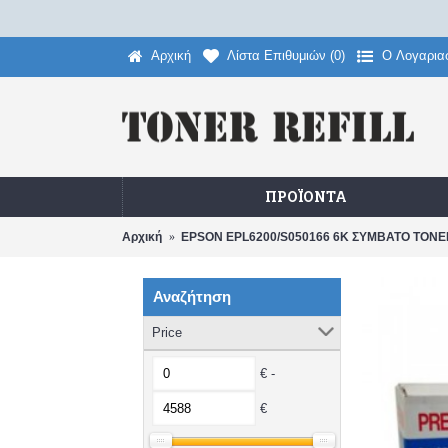
Αρχική
Λίστα Επιθυμιών (
0
)
O Λογαρια
ΠΡΟΪΌΝΤΑ
Αρχική
EPSON EPL6200/S050166 6K ΣΥΜΒΑΤΟ TONE
Αναζήτηση
Price
€ -
€