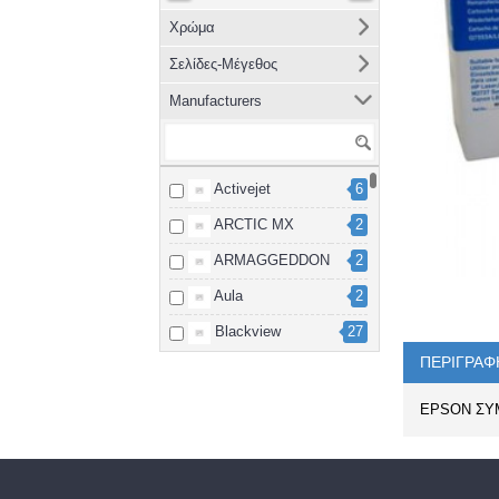
Χρώμα
Σελίδες-Μέγεθος
Manufacturers
Activejet
6
ARCTIC MX
2
ARMAGGEDDON
2
Aula
2
Blackview
27
ΠΕΡΙΓΡΑΦ
Brother
8
cablexpert
2
EPSON ΣΥΜ
Canon
15
Dahua
3