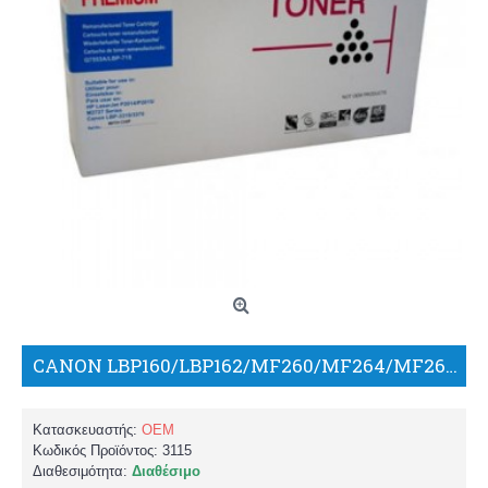
CANON LBP160/LBP162/MF260/MF264/MF267/MF269 051 23.000 ΣΕΛ. ΣΥΜΒΑΤΟ DRUM/TH
Κατασκευαστής:
OEM
Κωδικός Προϊόντος:
3115
Διαθεσιμότητα:
Διαθέσιμο