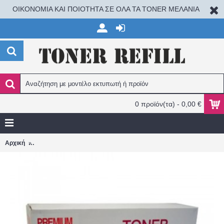
ΟΙΚΟΝΟΜΙΑ ΚΑΙ ΠΟΙΟΤΗΤΑ ΣΕ ΟΛΑ ΤΑ TONER ΜΕΛΑΝΙΑ
0 προϊόν(τα) - 0,00 €
CANON LBP160/LBP162/MF260/MF264/MF267/MF269 051 23.000
Αρχική