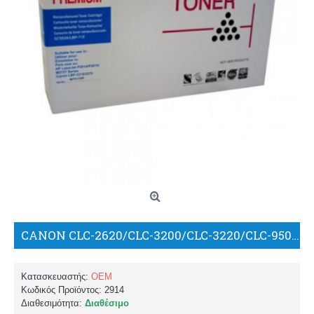
CANON CLC-2620/CLC-3200/CLC-3220/CLC-950 C-EXV8 MAGENTA 25.000 σελ. ΣΥΜΒΑΤΟ TONER/WW
Κατασκευαστής:
OEM
Κωδικός Προϊόντος:
2914
Διαθεσιμότητα:
Διαθέσιμο