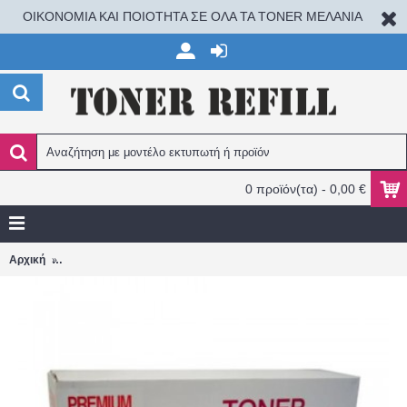
ΟΙΚΟΝΟΜΙΑ ΚΑΙ ΠΟΙΟΤΗΤΑ ΣΕ ΟΛΑ ΤΑ TONER ΜΕΛΑΝΙΑ
0 προϊόν(τα) - 0,00 €
Canon 045H MAGENTA (1244C002) 2.200 σελ. MF631/MF632/MF
Αρχική