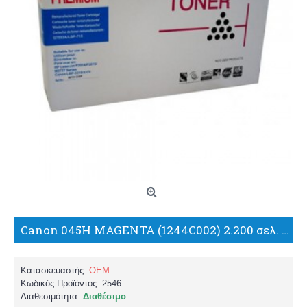
Canon 045H MAGENTA (1244C002) 2.200 σελ. MF631/MF632/MF633/MF634/MF635/LBP611/LBP612/LBP613 ΣΥΜΒΑΤΟ TONER/PK
Κατασκευαστής:
OEM
Κωδικός Προϊόντος:
2546
Διαθεσιμότητα:
Διαθέσιμο