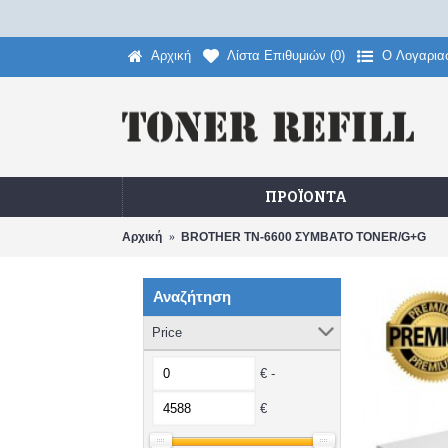
Αρχική
Λίστα Επιθυμιών (
0
)
O Λογαρια
ΠΡΟΪΌΝΤΑ
Αρχική
BROTHER TN-6600 ΣΥΜΒΑΤΟ TONER/G+G
Αναζήτηση
Price
€ -
€