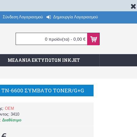
Σύνδεση Λογαριασμού
Δημιουργία Λογαριασμού
0 προϊόν(τα) - 0,00 €
ΜΕΛΆΝΙΑ ΕΚΤΥΠΩΤΏΝ INKJET
 TN-6600 ΣΥΜΒΑΤΟ TONER/G+G
ής:
OEM
όντος:
3410
α:
Διαθέσιμο
 €