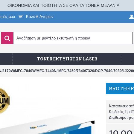
ΟΙΚΟΝΟΜΙΑ ΚΑΙ ΠΟΙΟΤΗΤΑ ΣΕ ΟΛΑ ΤΑ TONER ΜΕΛΑΝΙΑ
σμός μου
Καλάθι Αγορών
TONER ΕΚΤΥΠΩΤΏΝ LASER
0N/2170W/MFC-7840W/MFC-7440N/ MFC-7450/7340/7320/DCP-7040/7030/LJ2
Κατασκευαστ
Κωδικός Προϊ
Διαθεσιμότητ
19,90