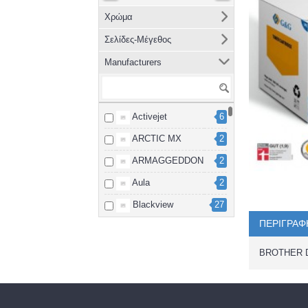
Χρώμα
Σελίδες-Μέγεθος
Manufacturers
Activejet
6
ARCTIC MX
2
ARMAGGEDDON
2
Aula
2
Blackview
27
ΠΕΡΙΓΡΑΦ
Brother
8
cablexpert
2
BROTHER 
Canon
15
Dahua
3