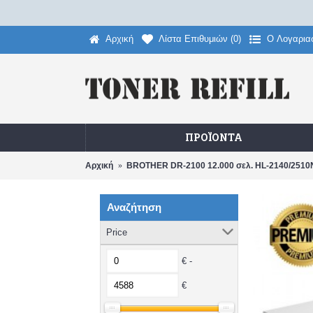
Αρχική
Λίστα Επιθυμιών (
0
)
O Λογαρια
ΠΡΟΪΌΝΤΑ
Αρχική
BROTHER DR-2100 12.000 σελ. HL-2140/251
Αναζήτηση
Price
€ -
€