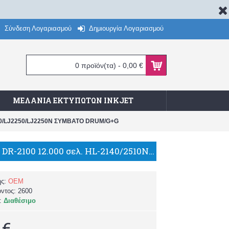
Σύνδεση Λογαριασμού
Δημιουργία Λογαριασμού
0 προϊόν(τα) - 0,00 €
ΜΕΛΆΝΙΑ ΕΚΤΥΠΩΤΏΝ INKJET
200/LJ2250/LJ2250N ΣΥΜΒΑΤΟ DRUM/G+G
BROTHER DR-2100 12.000 σελ. HL-2140/2510N/2170W/MFC-7840W/MFC-7440N/ MFC-7450/7340/7320/DCP-7040/7030/LJ2200/LJ2250/LJ2250N ΣΥΜΒΑΤΟ DRUM/G+G
ής:
OEM
όντος:
2600
α:
Διαθέσιμο
 €