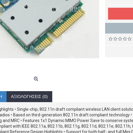
Ή
ΑΞΙΟΛΟΓΉΣΕΙΣ (0)
ghlights • Single-chip, 802.11n draft compliant wireless LAN client sol
adios • Based on third-generation 802.11n draft compliant technology •
ng and MRC • Features 1x1 Dynamic MIMO Power Save to conserve syste
liant with IEEE 802.11a, 802.11b, 802.11g, 802.11d, 802.11e, 802.11h, 
ant Reference Design Highlights • Support for both half- and full Mini 