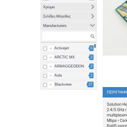
Χρώμα
Σελίδες-Μέγεθος
Manufacturers
Activejet
6
ARCTIC MX
2
ARMAGGEDDON
2
Aula
2
Blackview
27
ΠΕΡΙΓΡΑΦ
Brother
8
cablexpert
2
Solution Hi
2.4/5 GHz r
Canon
15
multiplexi
Mbps • Comp
Dahua
3
RoHS compli