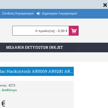
Σύνδεση Λογαριασμού
Δημιουργία Λογαριασμού
0 προϊόν(τα) - 0,00 €
ΜΕΛΆΝΙΑ ΕΚΤΥΠΩΤΏΝ INKJET
Atheros Mac Hackintosh AR5009 AR9281 AR5B91 Half Mini PCI-e WLAN Card 802.11 N 300Mbps
όντος:
4273
α:
Διαθέσιμο
 €