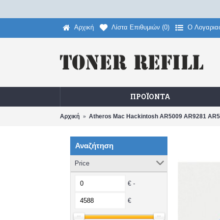
Αρχική
Λίστα Επιθυμιών (
0
)
O Λογαρια
ΠΡΟΪΌΝΤΑ
Αρχική
Atheros Mac Hackintosh AR5009 AR9281 AR5B
Αναζήτηση
Price
€ -
€