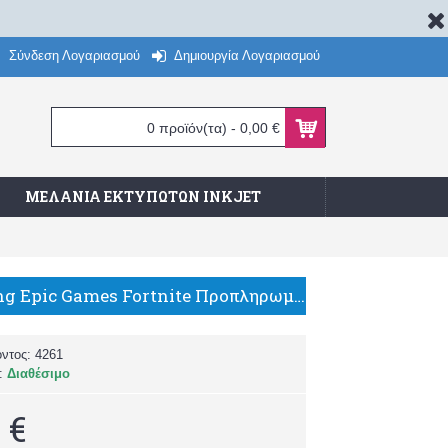
Σύνδεση Λογαριασμού
Δημιουργία Λογαριασμού
0 προϊόν(τα) - 0,00 €
ΜΕΛΆΝΙΑ ΕΚΤΥΠΩΤΏΝ INKJET
Everything Epic Games Fortnite Προπληρωμένη Κάρτα με 2800 V-Bucks Key για PC
όντος:
4261
α:
Διαθέσιμο
 €