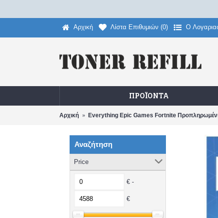
Αρχική
Λίστα Επιθυμιών (
0
)
O Λογαρια
ΠΡΟΪΌΝΤΑ
Αρχική
Everything Epic Games Fortnite Προπληρωμέν
Αναζήτηση
Price
€ -
€