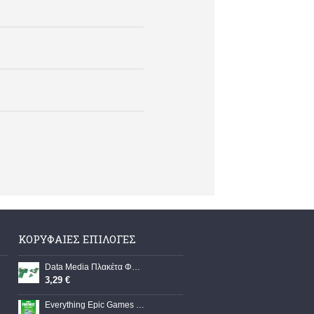
ΚΟΡΥΦΑΊΕΣ ΕΠΙΛΟΓΈΣ
Data Media Πλακέτα Φόρτισης Controller Dualshock JDS-030 PS4
3,29 €
Everything Epic Games Fortnite 1000 V-Bucks Προπληρωμένη Κάρτα με 1000 V-Bucks Key για PC