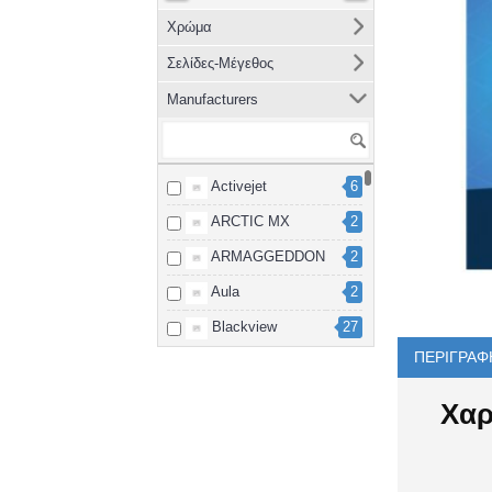
Χρώμα
Σελίδες-Μέγεθος
Manufacturers
Activejet
6
ARCTIC MX
2
ARMAGGEDDON
2
Aula
2
Blackview
27
ΠΕΡΙΓΡΑΦ
Brother
8
cablexpert
2
Χαρ
Canon
15
Dahua
3