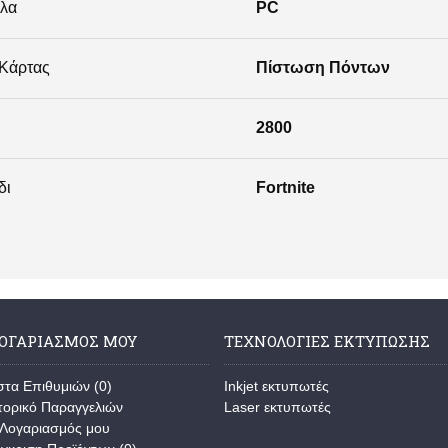
λα
PC
 Κάρτας
Πίστωση Πόντων
ι
2800
δι
Fortnite
ΛΟΓΑΡΙΑΣΜΌΣ ΜΟΥ
ΤΕΧΝΟΛΟΓΊΕΣ ΕΚΤΎΠΩΣΗΣ
στα Επιθυμιών (
0
)
Inkjet εκτυπωτές
τορικό Παραγγελιών
Laser εκτυπωτές
Λογαριασμός μου