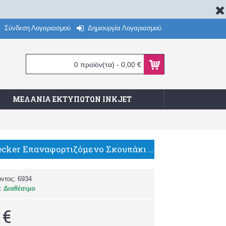
Σύνδεση Λογαριασμού
Δημιουργία Λογαριασμού
0 προϊόν(τα) - 0,00 €
ΜΕΛΆΝΙΑ ΕΚΤΥΠΩΤΏΝ INKJET
Black & Decker Επαναφορτιζόμενο Σκουπάκι Χειρός 3.6V Μπλε
όντος:
6934
α:
Διαθέσιμο
 €