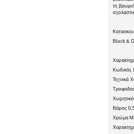
DELL
1
τη βρωμιά
σχολαστικ
Edifier
36
HP
23
Κατασκευ
Intellinet
20
Black & D
iPhone
2
iXchange
8
Χαρακτηρ
JBL
3
Κωδικός
KONICA
21
MINOLTA
Τεχνικά Χ
LogiLink
1
Τροφοδοσ
Moxom
88
Χωρητικό
OEM
166
Βάρος 0,
Oppo
2
Χρώμα Μ
Panasonic
1
Χαρακτηρ
Pantum
2