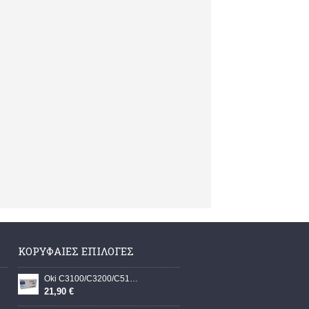
ΚΟΡΥΦΑΊΕΣ ΕΠΙΛΟΓΈΣ
Oki C3100/C3200/C5150/C5200/C5300/C5400/C5100/C5510 42804537 Yellow 5.000 σελ. ΣΥΜΒΑΤΟ TONER/WW
21,90 €