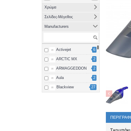
Χρώμα
Σελίδες-Μέγεθος
Manufacturers
Activejet
6
ARCTIC MX
2
ARMAGGEDDON
2
Aula
2
Blackview
27
Brother
8
cablexpert
2
Canon
15
ΠΕΡΙΓΡΑΦ
Dahua
3
Σκουπάκι 