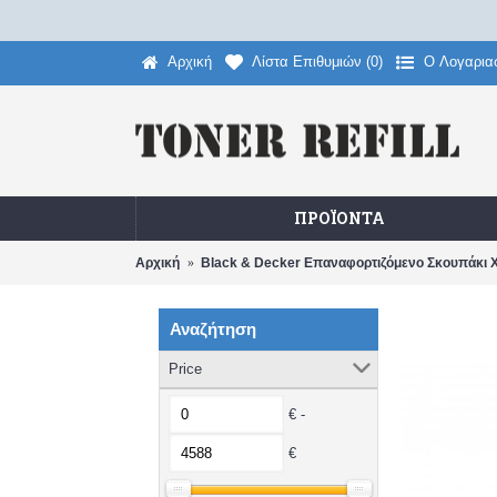
Αρχική
Λίστα Επιθυμιών (
0
)
O Λογαρια
ΠΡΟΪΌΝΤΑ
Αρχική
Black & Decker Επαναφορτιζόμενο Σκουπάκι Χ
Αναζήτηση
Price
€ -
€