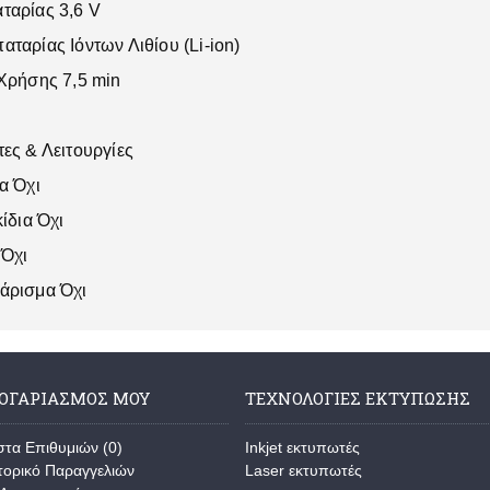
ταρίας 3,6 V
ταρίας Ιόντων Λιθίου (Li-ion)
 Χρήσης 7,5 min
ες & Λειτουργίες
α Όχι
κίδια Όχι
 Όχι
άρισμα Όχι
ΛΟΓΑΡΙΑΣΜΌΣ ΜΟΥ
ΤΕΧΝΟΛΟΓΊΕΣ ΕΚΤΎΠΩΣΗΣ
στα Επιθυμιών (
0
)
Inkjet εκτυπωτές
τορικό Παραγγελιών
Laser εκτυπωτές