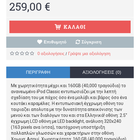
259,00 €
ΚΑΛΆΘΙ
Επιθυμητό
Σύγκριση
0 αξιολογήσεις
Γράψτε μια αξιολόγηση
/
ΠΕΡΙΓΡΑΦΉ
ΑΞΙΟΛΟΓΉΣΕΙΣ (0)
Με χωρητικότητα μέχρι και 160GB (40,000 τραγούδια) το
ανανεωμένο iPod Classic εντυπωσιάζει με την λεπτή
σχεδίαση του με πάχος όσο ένα μολύβι και βάρος όσο ένα
κουτάκι καραμέλες. Η εντυπωσιακή έγχρωμη οθόνη του
ταιριαζει απολυτα με την δυνατότητα απεικόνισης των
μενού και των διαλόγων του και στα Ελληνικά! οθόνη: 2.5''
έγχρωμη LCD οθόνη με LED backlight, ανάλυση 320x240
(163 pixels ανα ίντσα), ταυτόχρονη υποστήριξη
πολλαπλών γλωσσών και χαρακτήρων στην οθόνη.
Χρωμα: Ασημί. Χωρητικότητα: 160 GB (40,000 τραγούδια).