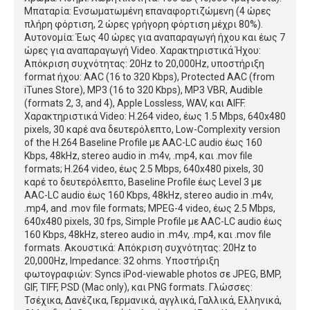
Μπαταρία: Ενσωματωμένη επαναφορτιζώμενη (4 ώρες
πλήρη φόρτιση, 2 ώρες γρήγορη φόρτιση μέχρι 80%).
Αυτονομία: Έως 40 ώρες για αναπαραγωγή ήχου και έως 7
ώρες για αναπαραγωγή Video. Χαρακτηριστικά Ήχου:
Απόκριση συχνότητας: 20Hz to 20,000Hz, υποστήριξη
format ήχου: AAC (16 to 320 Kbps), Protected AAC (from
iTunes Store), MP3 (16 to 320 Kbps), MP3 VBR, Audible
(formats 2, 3, and 4), Apple Lossless, WAV, και AIFF.
Χαρακτηριστικά Video: H.264 video, έως 1.5 Mbps, 640x480
pixels, 30 καρέ ανα δευτερόλεπτο, Low-Complexity version
of the H.264 Baseline Profile με AAC-LC audio έως 160
Kbps, 48kHz, stereo audio in .m4v, .mp4, και .mov file
formats; H.264 video, έως 2.5 Mbps, 640x480 pixels, 30
καρέ το δευτερόλεπτο, Baseline Profile έως Level 3 με
AAC-LC audio έως 160 Kbps, 48kHz, stereo audio in .m4v,
.mp4, and .mov file formats; MPEG-4 video, έως 2.5 Mbps,
640x480 pixels, 30 fps, Simple Profile με AAC-LC audio έως
160 Kbps, 48kHz, stereo audio in .m4v, .mp4, και .mov file
formats. Ακουστικά: Απόκριση συχνότητας: 20Hz to
20,000Hz, Impedance: 32 ohms. Υποστήριξη
φωτογραφιών: Syncs iPod-viewable photos σε JPEG, BMP,
GIF, TIFF, PSD (Mac only), και PNG formats. Γλώσσες:
Τσέχικα, Δανέζικα, Γερμανικά, αγγλικά, Γαλλικά, Ελληνικά,