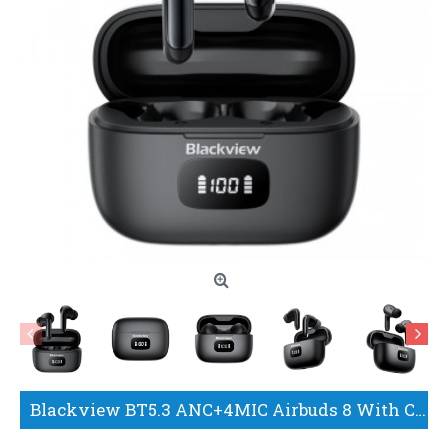
Blackview BT5.3 ANC+4MIC Airbuds 8 With Charging Dock Black