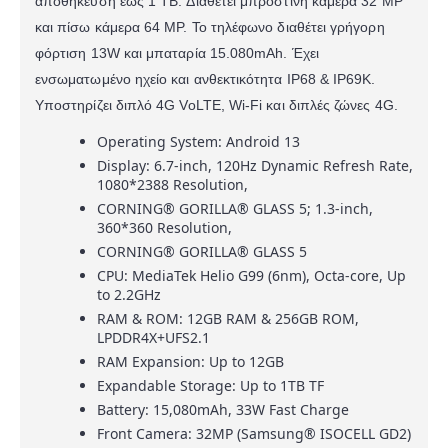
αποθήκευση έως 1 TB. Διαθέτει μπροστινή κάμερα 32 MP
και πίσω κάμερα 64 MP. Το τηλέφωνο διαθέτει γρήγορη
φόρτιση 13W και μπαταρία 15.080mAh. Έχει
ενσωματωμένο ηχείο και ανθεκτικότητα IP68 & IP69K.
Υποστηρίζει διπλό 4G VoLTE, Wi-Fi και διπλές ζώνες 4G.
Operating System: Android 13
Display: 6.7-inch, 120Hz Dynamic Refresh Rate,
1080*2388 Resolution,
CORNING® GORILLA® GLASS 5; 1.3-inch,
360*360 Resolution,
CORNING® GORILLA® GLASS 5
CPU: MediaTek Helio G99 (6nm), Octa-core, Up
to 2.2GHz
RAM & ROM: 12GB RAM & 256GB ROM,
LPDDR4X+UFS2.1
RAM Expansion: Up to 12GB
Expandable Storage: Up to 1TB TF
Battery: 15,080mAh, 33W Fast Charge
Front Camera: 32MP (Samsung® ISOCELL GD2)