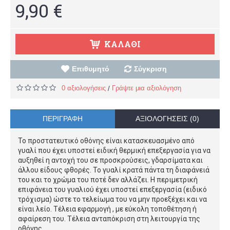
9,90 €
ΚΑΛΆΘΙ
Επιθυμητό
Σύγκριση
0 αξιολογήσεις
Γράψτε μια αξιολόγηση
/
ΠΕΡΙΓΡΑΦΉ
ΑΞΙΟΛΟΓΉΣΕΙΣ (0)
Το προστατευτικό οθόνης είναι κατασκευασμένο από
γυαλί που έχει υποστεί ειδική θερμική επεξεργασία για να
αυξηθεί η αντοχή του σε προσκρούσεις, γδαρσίματα και
άλλου είδους φθορές. Το γυαλί κρατά πάντα τη διαφάνειά
του και το χρώμα του ποτέ δεν αλλάζει. Η περιμετρική
επιφάνεια του γυαλιού έχει υποστεί επεξεργασία (ειδικό
τρόχισμα) ώστε το τελείωμα του να μην προεξέχει και να
είναι λείο. Τέλεια εφαρμογή , με εύκολη τοποθέτηση ή
αφαίρεση του. Τέλεια ανταπόκριση στη λειτουργία της
οθόνης.