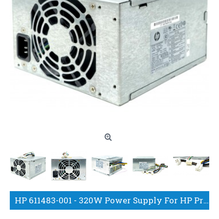
HP 611483-001 - 320W Power Supply For HP Pro 6000 6200 6300 Elite 8000 8100 8200 8300