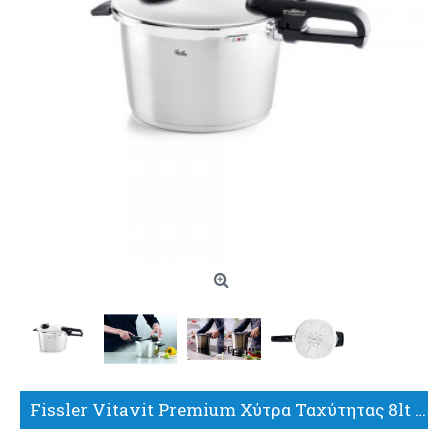
Fissler Vitavit Premium Χύτρα Ταχύτητας 8lt 62281208070