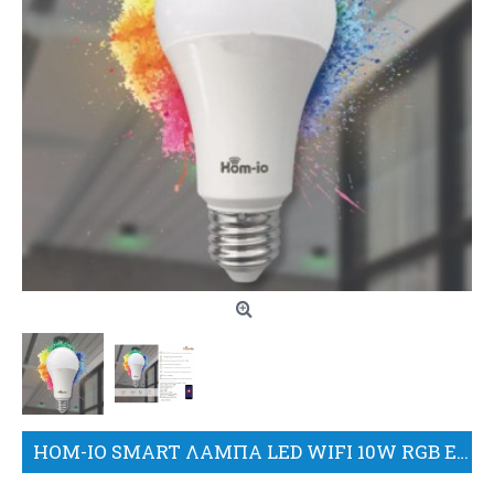
HOM-IO SMART ΛΑΜΠΑ LED WIFI 10W RGB E27 1050LM-RGB W2700K