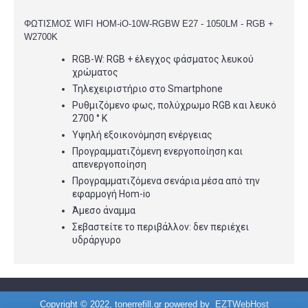
ΦΩΤΙΣΜΟΣ WIFI HOM-iO-10W-RGBW E27 - 1050LM - RGB +
W2700K
RGB-W: RGB + έλεγχος φάσματος λευκού
χρώματος
Τηλεχειριστήριο στο Smartphone
Ρυθμιζόμενο φως, πολύχρωμο RGB και λευκό
2700 ° K
Υψηλή εξοικονόμηση ενέργειας
Προγραμματιζόμενη ενεργοποίηση και
απενεργοποίηση
Προγραμματιζόμενα σενάρια μέσα από την
εφαρμογή Hom-io
Άμεσο άναμμα
Σεβαστείτε το περιβάλλον: δεν περιέχει
υδράργυρο
Copyright © 2022, tonerrefill.gr powered by
EZTWebHost