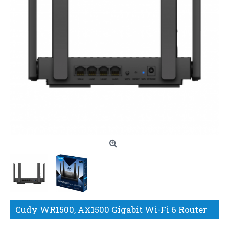
Cudy WR1500, AX1500 Gigabit Wi-Fi 6 Router