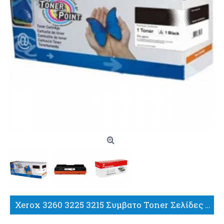
Xerox 3260 3225 3215 Συμβατο Toner Σελίδες 3000 106r02777 106r02775 Xerox Phaser 3260 3052 Xerox Workcentre 3215 3225