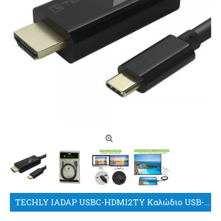
TECHLY IADAP USBC-HDMI2TY Καλώδιο USB-C ™ Male to HDMI 2.0 4K Male 2m Black