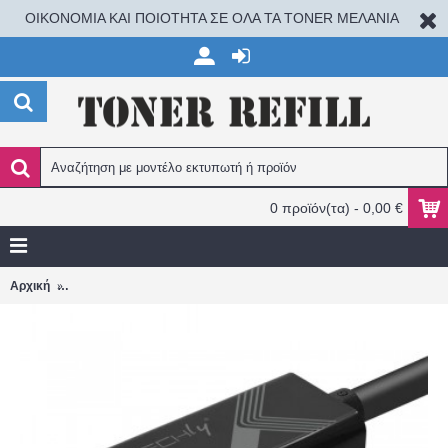
ΟΙΚΟΝΟΜΙΑ ΚΑΙ ΠΟΙΟΤΗΤΑ ΣΕ ΟΛΑ ΤΑ TONER ΜΕΛΑΝΙΑ
0 προϊόν(τα) - 0,00 €
TECHLY IADAP USBC-HDMI2TY Καλώδιο USB-C ™ Male to HDMI 2.
Αρχική