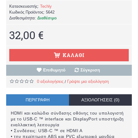
Κατασκευαστής:
Techly
Κωδικός Προϊόντος:
5642
Διαθεσιμότητα:
Διαθέσιμο
32,00 €
ΚΑΛΆΘΙ
Επιθυμητό
Σύγκριση
0 αξιολογήσεις
Γράψτε μια αξιολόγηση
/
ΠΕΡΙΓΡΑΦΉ
ΑΞΙΟΛΟΓΉΣΕΙΣ (0)
HDMI και καλώδιο σύνδεσης οθόνης του υπολογιστή
με το USB-C ™ interface και DisplayPort υποστήριξη
εναλλακτική λειτουργία
• Συνδέσεις: USB-C ™ σε HDMI A
• την περίπτωση ABS και PVC εξωτερικό μανδύα