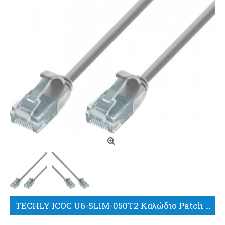
TECHLY ICOC U6-SLIM-050T2 Καλώδιο Patch δικτύου Cat.6 UTP Slim 5m Γκρι