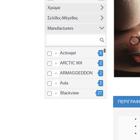
Χρώμα
Σελίδες-Μέγεθος
Manufacturers
Activejet
6
ARCTIC MX
2
ARMAGGEDDON
2
Aula
2
Blackview
27
ΠΕΡΙΓΡΑΦ
Brother
8
cablexpert
2
Canon
15
Dahua
3