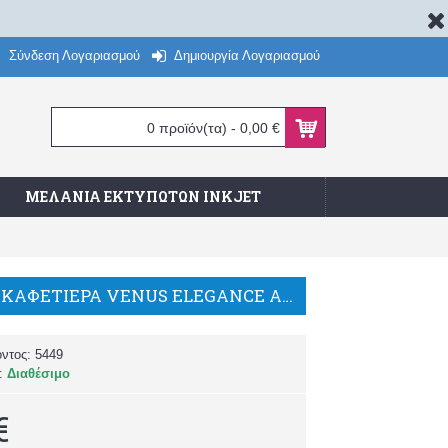
Σύνδεση Λογαριασμού
Δημιουργία Λογαριασμού
0 προϊόν(τα) - 0,00 €
ΜΕΛΆΝΙΑ ΕΚΤΥΠΩΤΏΝ INKJET
BIALETTI ΚΑΦΕΤΙΕΡΑ VENUS ELEGANCE ΑΝΟΞ. 6 ΦΛΙΤΖ.
όντος:
5449
α:
Διαθέσιμο
€