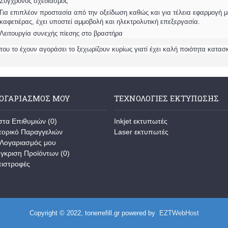
Σύγχρονος σχεδιασμός
Για επιπλέον προστασία από την οξείδωση καθώς και για τέλεια εφαρμογή 
καφετιέρας, έχει υποστεί αμμοβολή και ηλεκτρολυτική επεξεργασία.
Λειτουργία συνεχής πίεσης στο βραστήρα
που το έχουν αγοράσει το ξεχωρίζουν κυρίως γιατί έχει καλή ποιότητα κατασ
ΛΟΓΑΡΙΑΣΜΌΣ ΜΟΥ
ΤΕΧΝΟΛΟΓΊΕΣ ΕΚΤΎΠΩΣΗΣ
στα Επιθυμιών (
0
)
Inkjet εκτυπωτές
τορικό Παραγγελιών
Laser εκτυπωτές
Λογαριασμός μου
γκριση Προϊόντων (
0
)
ιστροφές
Copyright © 2022, tonerrefill.gr powered by
EZTWebHost