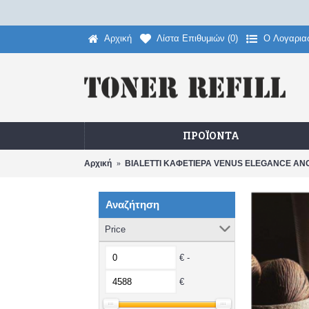
Αρχική
Λίστα Επιθυμιών (
0
)
O Λογαρια
ΠΡΟΪΌΝΤΑ
Αρχική
BIALETTI ΚΑΦΕΤΙΕΡΑ VENUS ELEGANCE ΑΝΟΞ
Αναζήτηση
Price
€ -
€