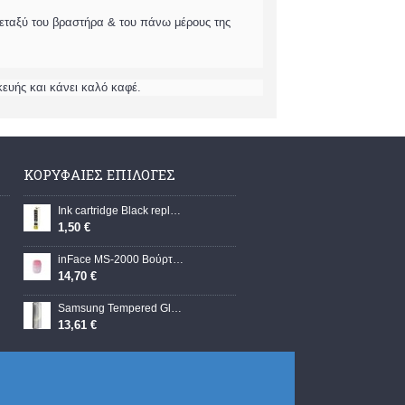
μεταξύ του βραστήρα & του πάνω μέρους της
κευής και κάνει καλό καφέ.
ΚΟΡΥΦΑΊΕΣ ΕΠΙΛΟΓΈΣ
Ink cartridge Black replaces Epson C13T12814012, T1281
1,50 €
inFace MS-2000 Βούρτσα Καθαρισμού Προσώπου από Σιλικόνη Ροζ
14,70 €
Samsung Tempered Glass 2τμχ (Samsung S24, S921) EF-US921CTEGWW
13,61 €