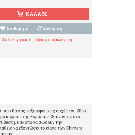
ΚΑΛΆΘΙ
Επιθυμητό
Σύγκριση
0 αξιολογήσεις
Γράψτε μια αξιολόγηση
/
νίδι που θα σας ταξιδέψει στις αρχές του 20ου
τερο κομμάτι της Ευρώπης. Φτάνοντας στο
επίθεση με σκοπό να σώσουν την
πάθεια να εξοντώσει το είδος των Chimera
παίκτες.