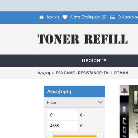
Αρχική
Λίστα Επιθυμιών (
0
)
O Λογαρια
ΠΡΟΪΌΝΤΑ
Αρχική
PS3 GAME - RESISTANCE: FALL OF MAN
Αναζήτηση
Price
€ -
€