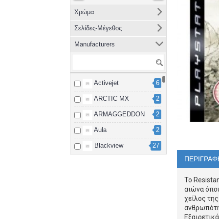
Χρώμα
Σελίδες-Μέγεθος
Manufacturers
Activejet
6
ARCTIC MX
2
ARMAGGEDDON
2
Aula
2
Blackview
27
ΠΕΡΙΓΡΑΦ
Brother
8
cablexpert
2
Το Resistan
αιώνα όπου
Canon
15
χείλος της
ανθρωπότητ
Dahua
3
Εξαιρετικά