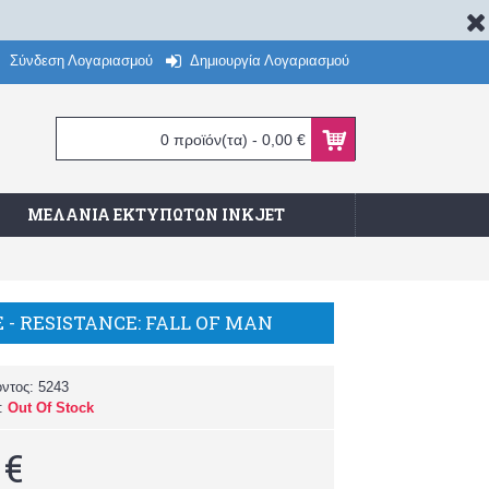
Σύνδεση Λογαριασμού
Δημιουργία Λογαριασμού
0 προϊόν(τα) - 0,00 €
ΜΕΛΆΝΙΑ ΕΚΤΥΠΩΤΏΝ INKJET
 - RESISTANCE: FALL OF MAN
όντος:
5243
α:
Out Of Stock
 €