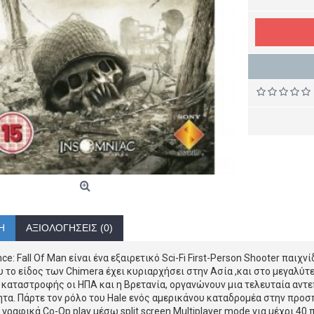
Ή
ΑΞΙΟΛΟΓΉΣΕΙΣ (0)
ce: Fall Of Man είναι ένα εξαιρετικό Sci-Fi First-Person Shooter παιχ
 το είδος των Chimera έχει κυριαρχήσει στην Ασία ,και στο μεγαλύ
 καταστροφής οι ΗΠΑ και η Βρετανία, οργανώνουν μια τελευταία αντ
α. Πάρτε τον ρόλο του Hale ενός αμερικάνου καταδρομέα στην προσ
 γραφικά Co-Op play μέσω split screen Multiplayer mode για μέχρι 40 