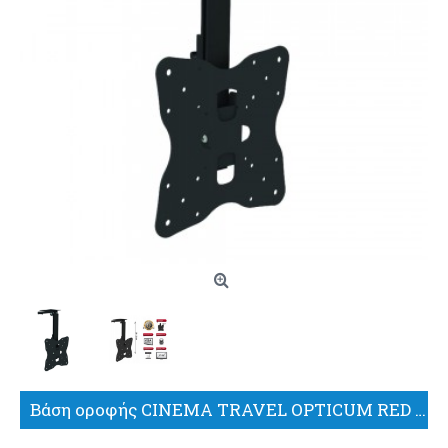
Βάση οροφής CINEMA TRAVEL OPTICUM RED 17″-32″