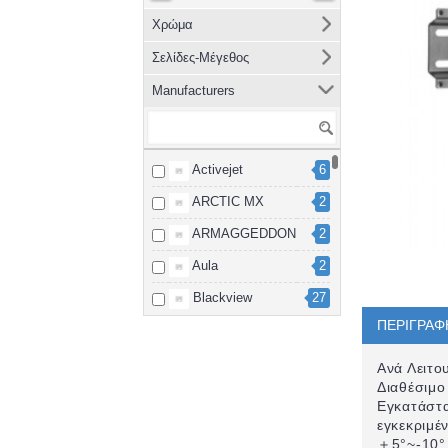
Χρώμα
Σελίδες-Μέγεθος
Manufacturers
Activejet
6
ARCTIC MX
2
ARMAGGEDDON
2
Aula
2
Blackview
27
ΠΕΡΙΓΡΑΦ
Brother
8
cablexpert
2
Ανά Λειτο
Διαθέσιμο
Canon
15
Εγκατάστα
εγκεκριμέ
Dahua
3
＋5°~-10° 