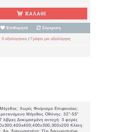
ΚΑΛΆΘΙ
Επιθυμητό
Σύγκριση
0 αξιολογήσεις
Γράψτε μια αξιολόγηση
/
Μέγεθος: Χωρίς Φινίρισμα Επιφανείας:
οτεινόμενο Μέγεθος Οθόνης: 32"-55"
7 λίβρες Δοκιμασμένη αντοχή: 3 φορές
00x300;400x400;400x300;300x200 Κλίση:
 Αρ. διαχωρισμένο: Όχι διαχωρισμένο