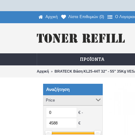
Αρχική
Λίστα Επιθυμιών (
0
)
O Λογαρια
ΠΡΟΪΌΝΤΑ
Αρχική
BRATECK Βάση KL25-44T 32" - 55" 35Kg VESA 
Αναζήτηση
Price
€ -
€