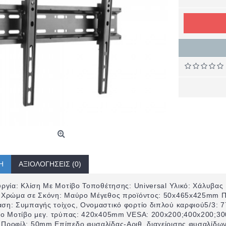
Ή
ΑΞΙΟΛΟΓΉΣΕΙΣ (0)
υργία: Κλίση Με Μοτίβο Τοποθέτησης: Universal Υλικό: Χάλυβας 
 Χρώμα σε Σκόνη: Μαύρο Μέγεθος προϊόντος: 50x465x425mm Πρ
ση: Συμπαγής τοίχος, Ονομαστικό φορτίο διπλού καρφιού5/3: 7
νο Μοτίβο μεγ. τρύπας: 420x405mm VESA: 200x200;400x200;3
Προφίλ: 50mm Επίπεδο φυσαλίδας-Αριθ. διαχείρισης φυσαλίδων: