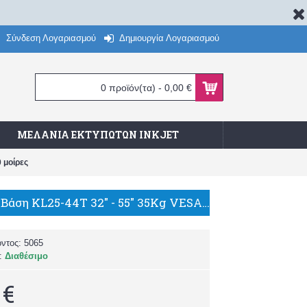
Σύνδεση Λογαριασμού
Δημιουργία Λογαριασμού
0 προϊόν(τα) - 0,00 €
ΜΕΛΆΝΙΑ ΕΚΤΥΠΩΤΏΝ INKJET
 μοίρες
BRATECK Βάση KL25-44T 32" - 55" 35Kg VESA 200x200, 300x200, 400x200, 300x300, 400x300, 400x400mm, Με κλίση +5 -10 μοίρες
όντος:
5065
α:
Διαθέσιμο
 €